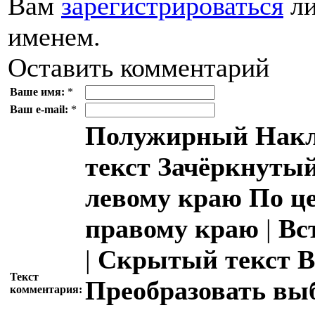
Вам
зарегистрироваться
ли
именем.
Оставить комментарий
Ваше имя:
*
Ваш e-mail:
*
Полужирный
Накл
текст
Зачёркнутый
левому краю
По ц
правому краю
|
Вс
|
Скрытый текст
В
Текст
Преобразовать вы
комментария: