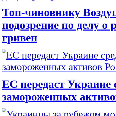
Топ-чиновнику Возду
подозрение по делу о 
гривен
ЕС передаст Украине с
замороженных активо