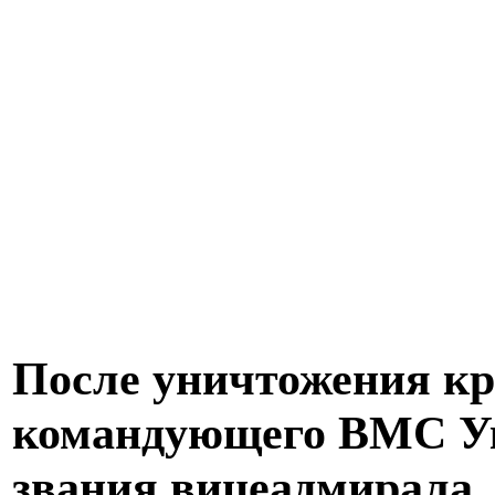
После уничтожения к
командующего ВМС У
звания вицеадмирала