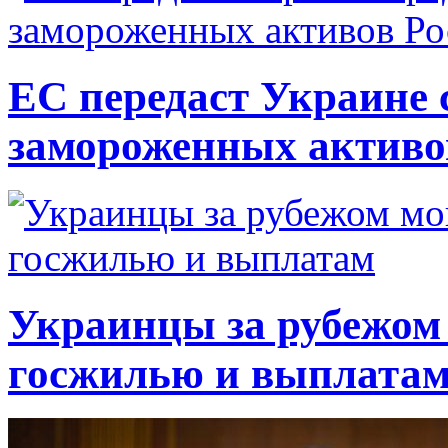
ЕС передаст Украине с
замороженных активо
Украинцы за рубежом 
госжилью и выплата