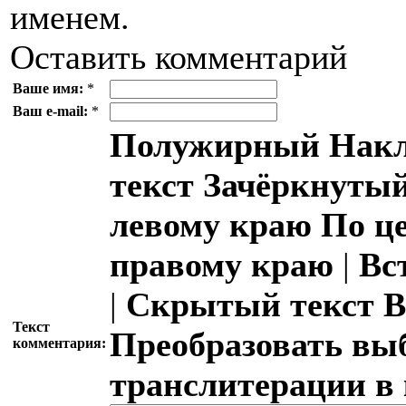
именем.
Оставить комментарий
Ваше имя:
*
Ваш e-mail:
*
Полужирный
Накл
текст
Зачёркнутый
левому краю
По ц
правому краю
|
Вс
|
Скрытый текст
В
Текст
Преобразовать вы
комментария:
транслитерации в