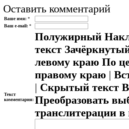
Оставить комментарий
Ваше имя:
*
Ваш e-mail:
*
Полужирный
Накл
текст
Зачёркнутый
левому краю
По ц
правому краю
|
Вс
|
Скрытый текст
В
Текст
Преобразовать вы
комментария:
транслитерации в