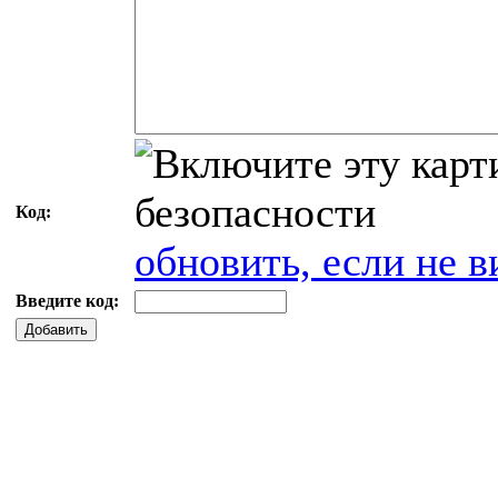
Код:
обновить, если не в
Введите код:
Добавить