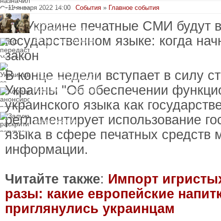
пресечения
11 января 2022 14:00
События
»
Главное события
Топ-чиновнику
Воздушных сил
вручили подозрение по
делу о растрате более
ЕС передаст Украине
1 млрд гривен
средства от доходов от
замороженных активов
России
Украинцы за рубежом
В конце недели вступает в силу ст
могут потерять доступ
к госжилью и выплатам
Украины "Об обеспечении функци
Корецкий анонсировал
ревизию госбюджета
украинского языка как государств
Залужный
регламентирует использование го
раскритиковал
вступление Украины в
языка в сфере печатных средств 
НАТО и предлагает
другие варианты
информации.
Читайте также
:
Импорт игристы
разы: какие европейские напит
приглянулись украинцам