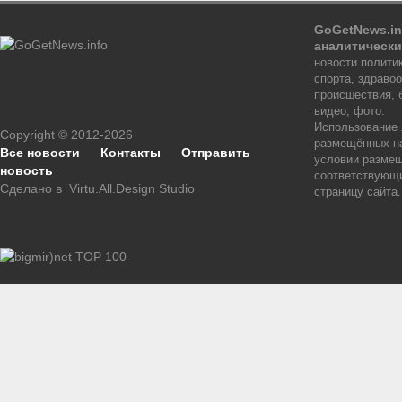
GoGetNews.in
аналитически
новости политик
спорта, здраво
происшествия, 
видео, фото.
Использование
Copyright © 2012-2026
размещённых на
Все новости
Контакты
Отправить
условии размещ
новость
соответствующи
Сделано в
Virtu.All.Design Studio
страницу сайта.