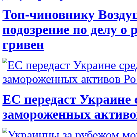
Топ-чиновнику Возду
подозрение по делу о 
гривен
ЕС передаст Украине с
замороженных активо