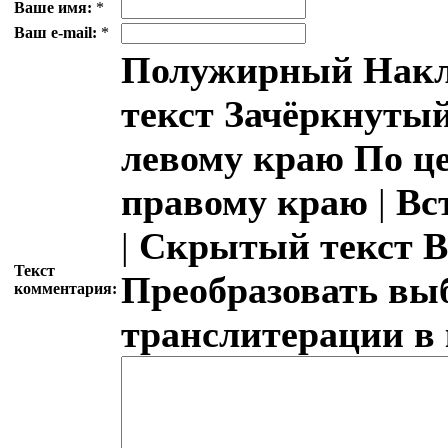
Ваше имя:
*
Ваш e-mail:
*
Полужирный
Накл
текст
Зачёркнутый
левому краю
По ц
правому краю
|
Вс
|
Скрытый текст
В
Текст
Преобразовать вы
комментария:
транслитерации в