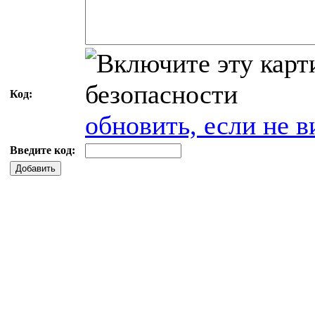
Код:
обновить, если не в
Введите код:
Добавить