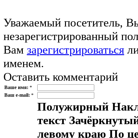
Уважаемый посетитель, Вы
незарегистрированный пол
Вам
зарегистрироваться
ли
именем.
Оставить комментарий
Ваше имя:
*
Ваш e-mail:
*
Полужирный
Накл
текст
Зачёркнутый
левому краю
По ц