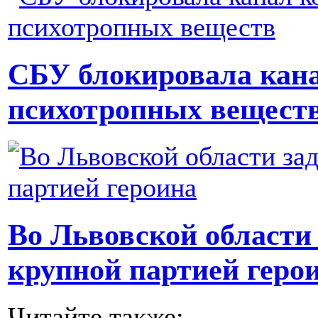
СБУ блокировала кан
психотропных вещест
Во Львовской области
крупной партией геро
Читайте также: