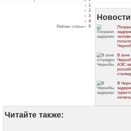
0
1
2
Новости
3
4
5
Рейтинг статьи:
Погран
задерж
челове
попытк
Черно
зону
В зоне
Черно
АЭС з
россий
сталке
В Чер
задер
турист
нелега
Читайте также: