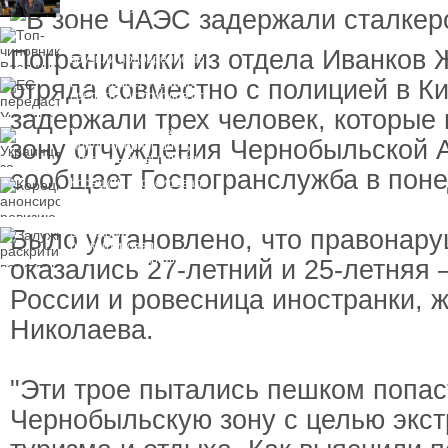
пресечения
Топ-чиновнику
Воздушных сил
Пограничники из отдела Иванков 
вручили подозрение по
делу о растрате более
отряда совместно с полицией в К
ЕС передаст Украине
1 млрд гривен
средства от доходов от
замороженных активов
задержали трех человек, которые
России
Украинцы за рубежом
зону отчуждения Чернобыльской 
могут потерять доступ
к госжилью и выплатам
сообщает Госпогранслужба в поне
Корецкий анонсировал
ревизию госбюджета
Было установлено, что правонар
Залужный
раскритиковал
вступление Украины в
оказались 27-летний и 25-летняя 
НАТО и предлагает
другие варианты
России и ровесница иностранки, 
Николаева.
"Эти трое пытались пешком попас
Чернобыльскую зону с целью экс