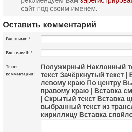
рекомендуем Вам
зарегистрирова
сайт под своим именем.
Оставить комментарий
Ваше имя:
*
Ваш e-mail:
*
Полужирный
Наклонный т
Текст
текст
Зачёркнутый текст
|
комментария:
левому краю
По центру
Вы
правому краю
|
Вставка с
|
Скрытый текст
Вставка ц
выбранный текст из транс
кириллицу
Вставка спойл