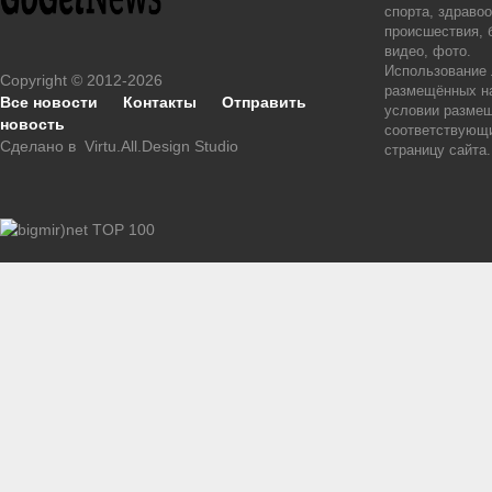
спорта, здраво
происшествия, 
видео, фото.
Использование
Copyright © 2012-2026
размещённых на
Все новости
Контакты
Отправить
условии размещ
новость
соответствующи
Сделано в
Virtu.All.Design Studio
страницу сайта.