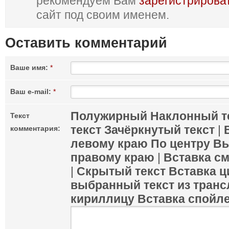
рекомендуем Вам
зарегистрирова
сайт под своим именем.
Оставить комментарий
Ваше имя:
*
Ваш e-mail:
*
Полужирный
Наклонный т
Текст
текст
Зачёркнутый текст
|
комментария:
левому краю
По центру
Вы
правому краю
|
Вставка с
|
Скрытый текст
Вставка ц
выбранный текст из транс
кириллицу
Вставка спойл