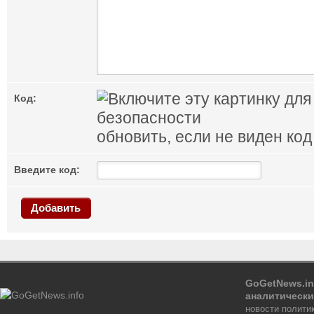
Код:
обновить, если не виден код
Введите код:
Добавить
GoGetNews.in
аналитически
новости политик