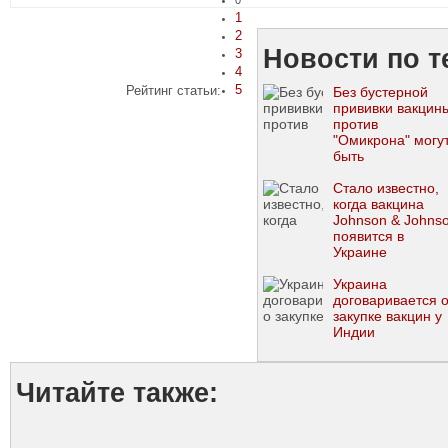
0
1
2
Новости по т
3
4
5
Рейтинг статьи:
Без бустерной
прививки вакцин
против
"Омикрона" могу
быть
неэффективными
- ученые
Стало известно,
когда вакцина
Johnson & Johns
появится в
Украине
Украина
договаривается 
закупке вакцин у
Индии
Читайте также: