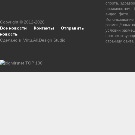
спорта, здраво
происшествия, 
видео, фото.
Использование
Copyright © 2012-2026
размещённых на
Все новости
Контакты
Отправить
условии размещ
новость
соответствующи
Сделано в
Virtu.All.Design Studio
страницу сайта.