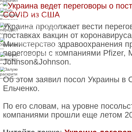
пресечения
Топ-чиновнику
Воздушных сил
вручили подозрение по
делу о растрате более
Украина продолжает вести перего
ЕС передаст Украине
1 млрд гривен
средства от доходов от
замороженных активов
поставках вакцин от коронавирус
России
Украинцы за рубежом
Министерство здравоохранения п
могут потерять доступ
к госжилью и выплатам
переговоры с компаниями Pfizer, 
Корецкий анонсировал
ревизию госбюджета
Johnson&Johnson.
Залужный
раскритиковал
вступление Украины в
Об этом заявил посол Украины в
НАТО и предлагает
другие варианты
Ельченко.
По его словам, на уровне посольс
компаниями прошли еще летом 20