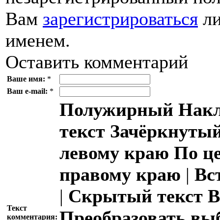
Вам
зарегистрироваться
ли
именем.
Оставить комментарий
Ваше имя:
*
Ваш e-mail:
*
Полужирный
Накл
текст
Зачёркнутый
левому краю
По ц
правому краю
|
Вс
|
Скрытый текст
В
Текст
Преобразовать вы
комментария: