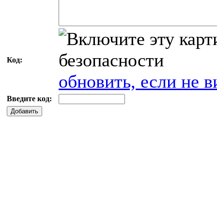
Код:
обновить, если не в
Введите код:
Добавить