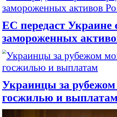
ЕС передаст Украине с
замороженных активо
Украинцы за рубежом 
госжилью и выплата