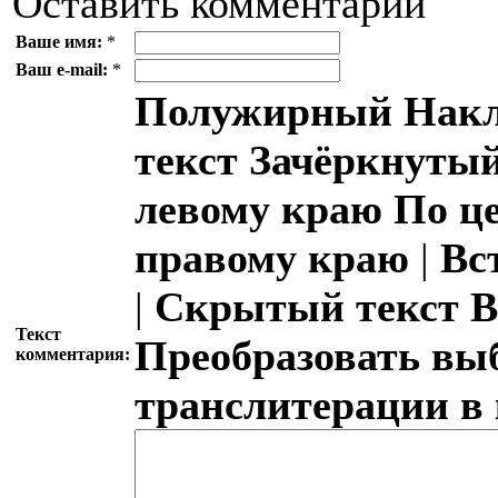
Оставить комментарий
Ваше имя:
*
Ваш e-mail:
*
Полужирный
Накл
текст
Зачёркнутый
левому краю
По ц
правому краю
|
Вс
|
Скрытый текст
В
Текст
Преобразовать вы
комментария:
транслитерации в