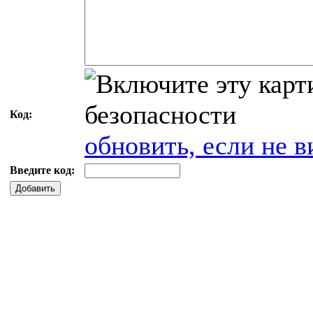
Код:
обновить, если не в
Введите код:
Добавить