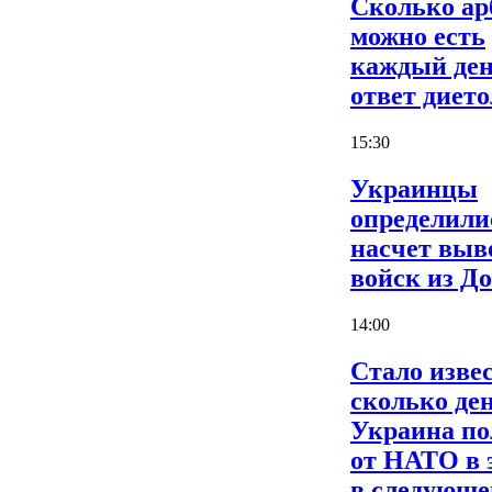
Сколько ар
можно есть
каждый ден
ответ дието
15:30
Украинцы
определили
насчет выв
войск из Д
14:00
Стало извес
сколько де
Украина по
от НАТО в 
в следующе