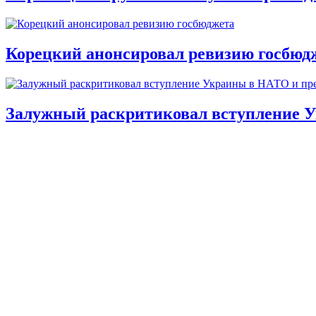
Корецкий анонсировал ревизию госбюд
Залужный раскритиковал вступление У