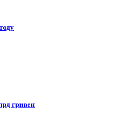
году
лрд гривен