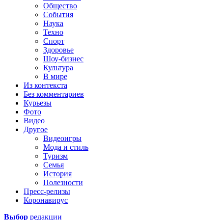
Общество
События
Наука
Техно
Спорт
Здоровье
Шоу-бизнес
Культура
В мире
Из контекста
Без комментариев
Курьезы
Фото
Видео
Другое
Видеоигры
Мода и стиль
Туризм
Семья
История
Полезности
Пресс-релизы
Коронавирус
Выбор
редакции