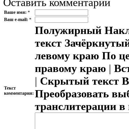
Оставить комментарий
Ваше имя:
*
Ваш e-mail:
*
Полужирный
Накл
текст
Зачёркнутый
левому краю
По ц
правому краю
|
Вс
|
Скрытый текст
В
Текст
Преобразовать вы
комментария:
транслитерации в