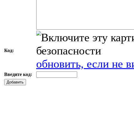
Код:
обновить, если не в
Введите код:
Добавить