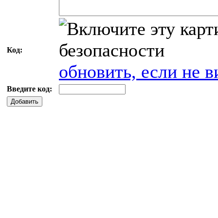
Код:
обновить, если не в
Введите код:
Добавить