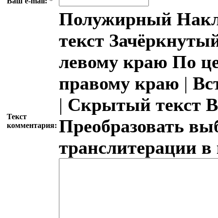
Ваш e-mail:
*
Полужирный
Накл
текст
Зачёркнутый
левому краю
По ц
правому краю
|
Вс
|
Скрытый текст
В
Текст
Преобразовать вы
комментария:
транслитерации в