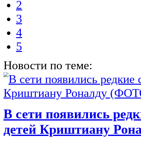
2
3
4
5
Новости по теме:
В сети появились ред
детей Криштиану Рон