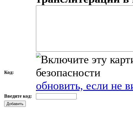
Код:
обновить, если не в
Введите код:
Добавить