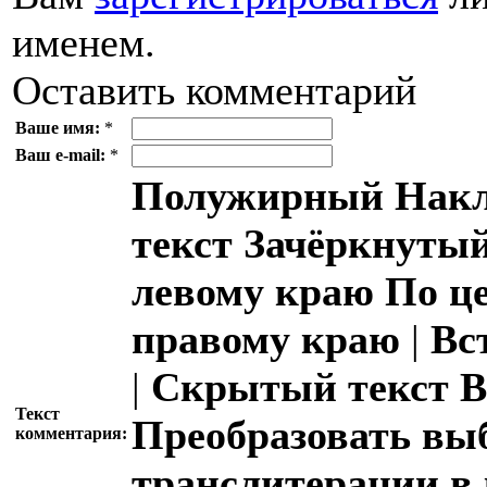
именем.
Оставить комментарий
Ваше имя:
*
Ваш e-mail:
*
Полужирный
Накл
текст
Зачёркнутый
левому краю
По ц
правому краю
|
Вс
|
Скрытый текст
В
Текст
Преобразовать вы
комментария:
транслитерации в