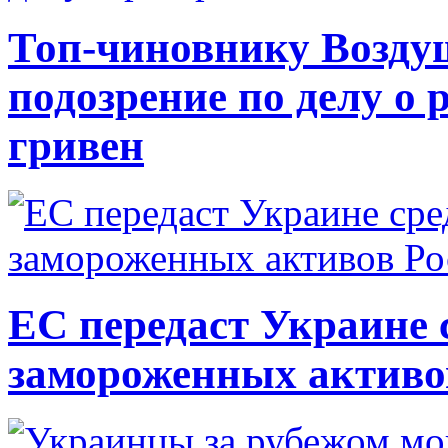
Топ-чиновнику Возду
подозрение по делу о 
гривен
ЕС передаст Украине с
замороженных активо