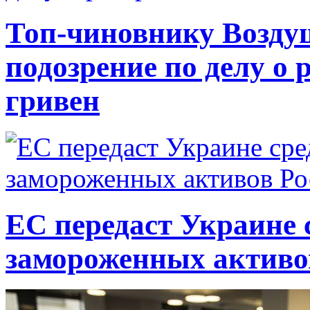
Топ-чиновнику Возду
подозрение по делу о 
гривен
ЕС передаст Украине с
замороженных активо