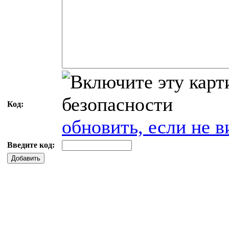
Код:
обновить, если не в
Введите код:
Добавить