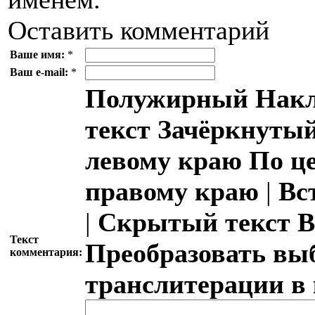
Оставить комментарий
Ваше имя:
*
Ваш e-mail:
*
Полужирный
Накл
текст
Зачёркнутый
левому краю
По ц
правому краю
|
Вс
|
Скрытый текст
В
Текст
Преобразовать вы
комментария:
транслитерации в