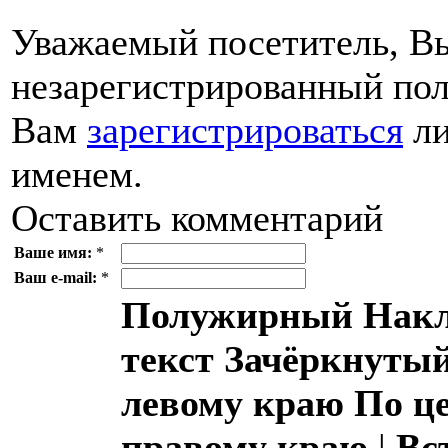
Уважаемый посетитель, Вы
незарегистрированный пол
Вам
зарегистрироваться
ли
именем.
Оставить комментарий
Ваше имя:
*
Ваш e-mail:
*
Полужирный
Накл
текст
Зачёркнутый
левому краю
По ц
правому краю
|
Вс