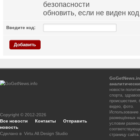
обновить, если не виден код
Введите код:
Добавить
GoGetNews.in
аналитически
новости политик
спорта, здраво
происшествия, 
видео, фото.
Использование
Copyright © 2012-2026
размещённых на
Все новости
Контакты
Отправить
условии размещ
новость
соответствующи
Сделано в
Virtu.All.Design Studio
страницу сайта.