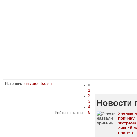
Источник:
universe-tss.su
0
1
2
Новости 
3
4
5
Рейтинг статьи:
Ученые н
причину
экстрема
ливней п
планете