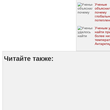
Ученые
объяснил
почему
глобальн
потепле
вызывает
катастр
Ученым 
найти пр
более ни
температ
Антаркти
сравнени
Арктикой
Читайте также: