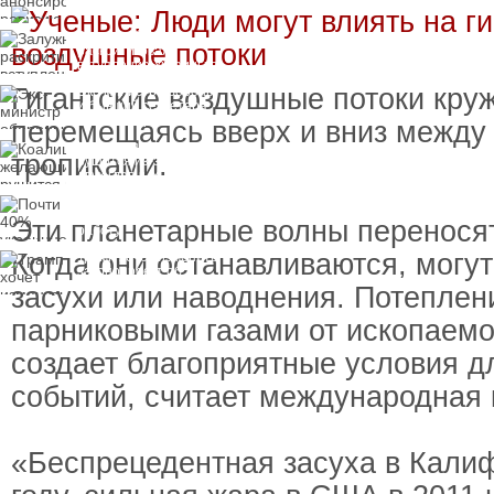
Залужный
раскритиковал
вступление Украины в
НАТО и предлагает
Гигантские воздушные потоки кру
Экс-министр обороны
другие варианты
и бывший секретарь
СНБО Умеров получил
перемещаясь вверх и вниз между 
новую "вкусную"
Коалиция желающих
должность
тропиками.
рушится из-за ухода
двух главных
сторонников Украины
Почти 40% украинцев
планируют сменить
Эти планетарные волны переносят
работу
Когда они останавливаются, могут
Трамп хочет изменить
законопроект об
"адских санкциях"
засухи или наводнения. Потеплен
против России
парниковыми газами от ископаемо
создает благоприятные условия д
событий, считает международная 
«Беспрецедентная засуха в Кали