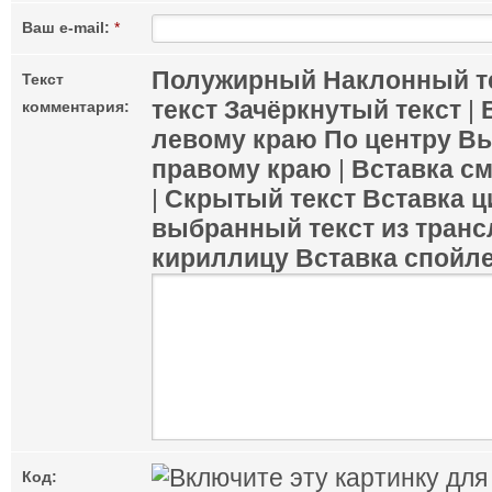
Ваш e-mail:
*
Полужирный
Наклонный т
Текст
текст
Зачёркнутый текст
|
комментария:
левому краю
По центру
Вы
правому краю
|
Вставка с
|
Скрытый текст
Вставка ц
выбранный текст из транс
кириллицу
Вставка спойл
Код: