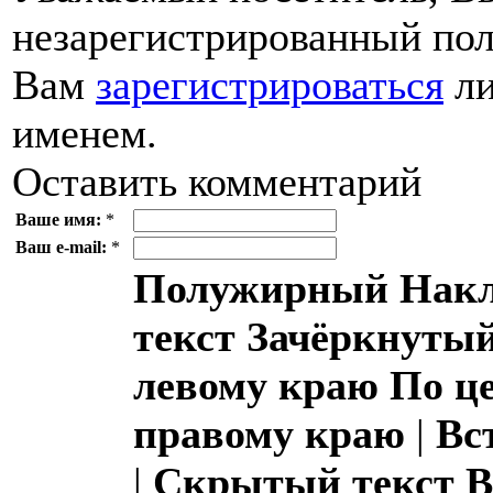
незарегистрированный пол
Вам
зарегистрироваться
ли
именем.
Оставить комментарий
Ваше имя:
*
Ваш e-mail:
*
Полужирный
Накл
текст
Зачёркнутый
левому краю
По ц
правому краю
|
Вс
|
Скрытый текст
В