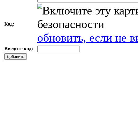
Код:
обновить, если не в
Введите код:
Добавить