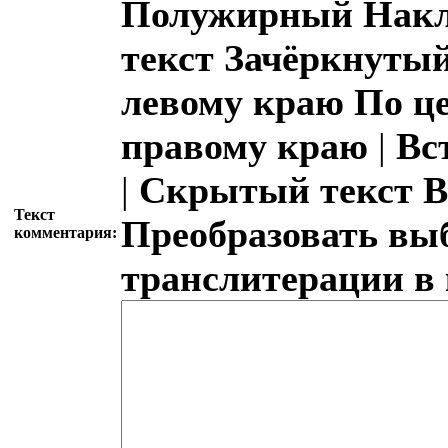
Полужирный
Накл
текст
Зачёркнутый
левому краю
По ц
правому краю
|
Вс
|
Скрытый текст
В
Текст
Преобразовать вы
комментария:
транслитерации в