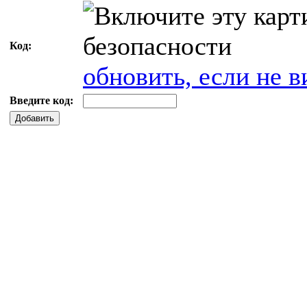
Код:
обновить, если не в
Введите код:
Добавить