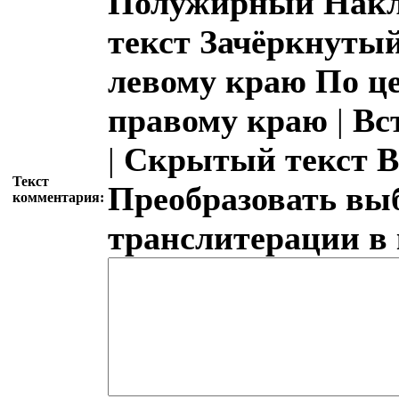
Полужирный
Накл
текст
Зачёркнутый
левому краю
По ц
правому краю
|
Вс
|
Скрытый текст
В
Текст
Преобразовать вы
комментария:
транслитерации в