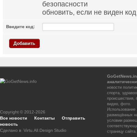
обновить, если не виден код
Введите код:
Добавить
GoGetNews.in
аналитически
новости политик
спорта, здраво
происшествия, 
видео, фото.
Использование
Copyright © 2012-2026
размещённых на
Все новости
Контакты
Отправить
условии размещ
новость
соответствующи
Сделано в
Virtu.All.Design Studio
страницу сайта.