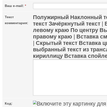
Ваш e-mail:
*
Полужирный
Наклонный т
Текст
текст
Зачёркнутый текст
|
комментария:
левому краю
По центру
Вы
правому краю
|
Вставка с
|
Скрытый текст
Вставка ц
выбранный текст из транс
кириллицу
Вставка спойл
Код: