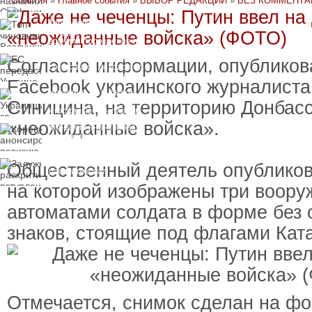
События
»
Главное события
»
ВЫБОР РЕДАКЦИИ
»
БЕЗ КОММЕНТА
пресечения
Топ-чиновнику
Воздушных сил
вручили подозрение по
делу о растрате более
ЕС передаст Украине
1 млрд гривен
Согласно информации, опубликов
средства от доходов от
замороженных активов
Facebook украинского журналист
России
Украинцы за рубежом
могут потерять доступ
Синицина, на территорию Донбас
к госжилью и выплатам
«неожиданные войска».
Корецкий анонсировал
ревизию госбюджета
Залужный
Общественный деятель опублико
раскритиковал
вступление Украины в
на которой изображены три воор
НАТО и предлагает
другие варианты
автоматами солдата в форме без
знаков, стоящие под флагами Кат
Отмечается, снимок сделан на ф