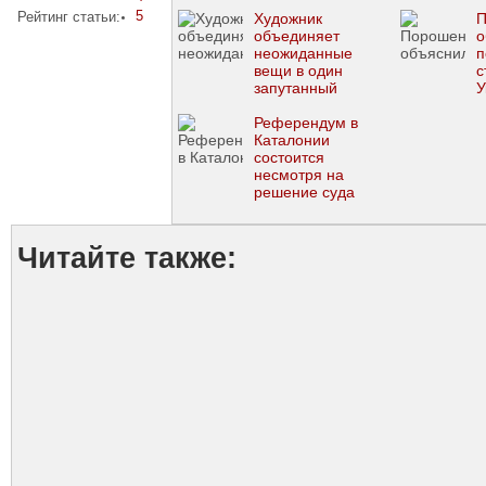
5
Рейтинг статьи:
Художник
П
объединяет
о
неожиданные
п
вещи в один
с
запутанный
У
снимок (ФОТО)
Референдум в
Каталонии
состоится
несмотря на
решение суда
Читайте также: